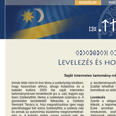
KEZDŐLAP
POS
Saját internetes tartomány-né
Immár több mint öt éve téma a székelység körében,
a kezdeményezés 
hogy hasonlóan ahhoz, ahogy Katalónia és a
Ezáltal lehetővé
katalán kultúra 2005 óta saját internetes
beindítsuk az alább
tartománynévvel rendelkezik (ez a .cat), legyen egy
ilyen Székelyföld, illetve a székelyek számára is. A
Levelezés
gondolatot kezdetektől felkarolta a Székely
Szerte a világo
Nemzeti Tanács is, hisz megvalósulása igen nagy
létezik, a legis
jelentőséggel bírt volna Székelyföld, a székely nép
Ezek azonban 
és annak az autonómia küzdelme megismertetésé-
rendszerek, es
ben is. A katalán példa ugyan egyedi volt, de
Yahoonak példá