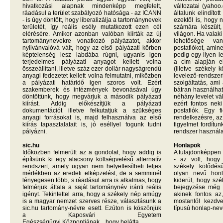
hivatkozási alapnak mindenképp megfelelt,
változatai (yahoo
ráadásul a terület szabályozó hatósága - az ICANN
általunk elindíto
- is úgy döntött, hogy liberalizálja a tartománynevek
ezektől is, hogy
területét, így reális esély mutatkozott ezen cél
számára készült,
elérésére. Amikor azonban valóban kiírták az új
világon. Ha valaki
tartománynevekre vonatkozó pályázatot, akkor
lehetősége va
nyilvánvalóvá vált, hogy az első pályázati körben
postafiókot, amine
képtelenség lesz labdába rúgni, ugyanis igen
pedig egy ilyen l
terjedelmes pályázati anyagot kellett volna
a cím alapján e
összeállítani, illetve száz ezer dollár nagyságrendű
(illetve székely 
anyagi fedezetet kellett volna felmutatni, miközben
levelező-rends
a pályázati határidő igen szoros volt. Ezért
szolgáltatás, ami
szakemberek és intézmények bevonásával úgy
bátran használhat
döntöttünk, hogy megvárjuk a második pályázati
néhány levelet vált
kiírást. Addig előkészítjük a pályázati
ezért fontos neki
dokumentációt illetve felkutatjuk a szükséges
postafiók. Egy 
anyagi forrásokat is, majd felhasználva az első
rendelkezésre, az
kiírás tapasztalatait is, jó eséllyel fogunk tudni
figyelmet fordítu
pályázni.
rendszer használa
sic.hu
Honlapok
Időközben felmerült az a gondolat, hogy addig is
A tulajdonképpen k
építsünk ki egy alacsony költségvetésű alternatív
- az volt, hog
rendszert, amely ugyan nem helyettesítheti teljes
székely kötődés
mértékben az eredeti elképzelést, de a semminél
olyan nevű hon
lényegesen több, s ráadásul arra is alkalmas, hogy
kiderül, hogy szé
felmérjük általa a saját tartománynév iránti reális
bejegyzése még 
igényt. Tekintettel arra, hogy a székely nép amúgy
akinek fontos az,
is a magyar nemzet szerves része, választásunk a
mostantól kezdv
sic.hu tartomány-névre esett. Ezúton is köszönjük
típusú honlap-nev
a Kaposvári Egyetem
Egészségügyi Központjának, hogy belátta